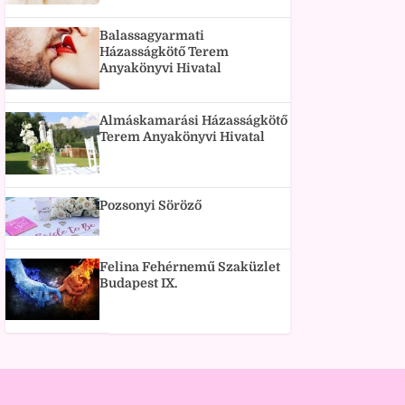
Balassagyarmati
Házasságkötő Terem
Anyakönyvi Hivatal
Almáskamarási Házasságkötő
Terem Anyakönyvi Hivatal
Pozsonyi Söröző
Felina Fehérnemű Szaküzlet
Budapest IX.