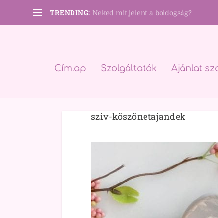
TRENDING:
Neked mit jelent a boldogság?
Címlap
Szolgáltatók
Ajánlat sz
sziv-köszönetajandek