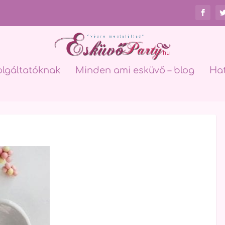
olgáltatóknak
Minden ami esküvő – blog
Ha