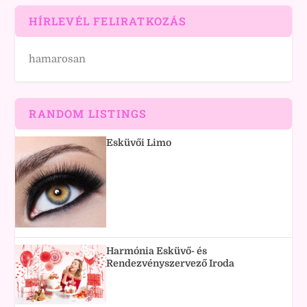
HÍRLEVÉL FELIRATKOZÁS
hamarosan
RANDOM LISTINGS
Esküvői Limo
Harmónia Esküvő- és
Rendezvényszervező Iroda