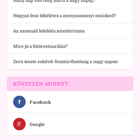
Hány nap van még hátra a nagy napig?
Hogyan lesz tökéletes a menyasszonyi sminked?
Az azonnali kötődés misztériuma
Mire jó a fotórestaurálás?
Zero waste esküvő: fenntarthatóság a nagy napon
KÖVESSEN MINKET:
Facebook
Google