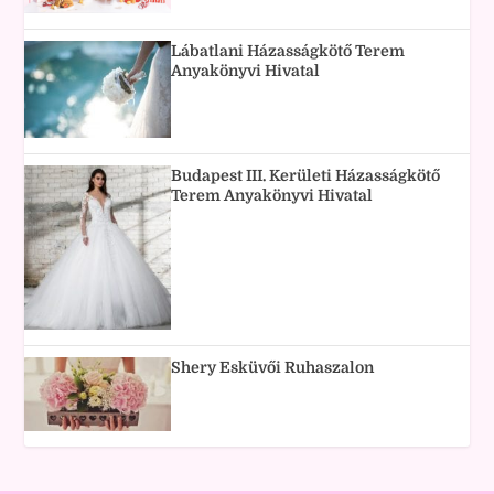
Lábatlani Házasságkötő Terem
Anyakönyvi Hivatal
Budapest III. Kerületi Házasságkötő
Terem Anyakönyvi Hivatal
Shery Esküvői Ruhaszalon