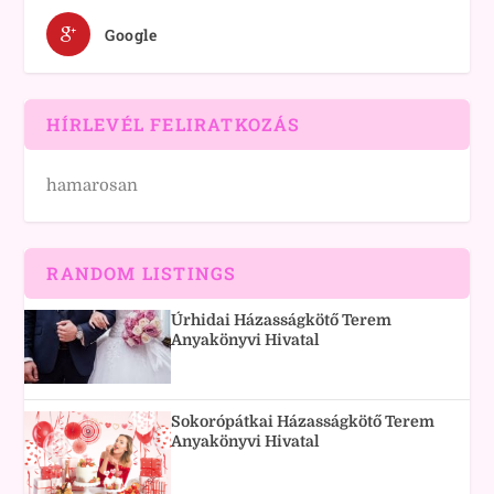
Google
HÍRLEVÉL FELIRATKOZÁS
hamarosan
RANDOM LISTINGS
Úrhidai Házasságkötő Terem
Anyakönyvi Hivatal
Sokorópátkai Házasságkötő Terem
Anyakönyvi Hivatal