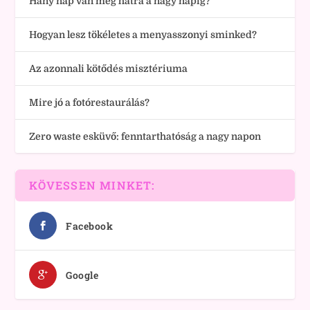
Hány nap van még hátra a nagy napig?
Hogyan lesz tökéletes a menyasszonyi sminked?
Az azonnali kötődés misztériuma
Mire jó a fotórestaurálás?
Zero waste esküvő: fenntarthatóság a nagy napon
KÖVESSEN MINKET:
Facebook
Google