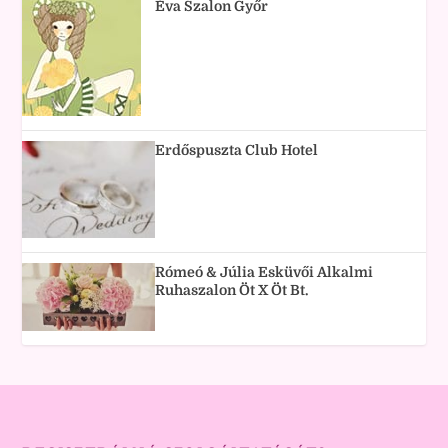
Éva Szalon Győr
Erdőspuszta Club Hotel
Rómeó & Júlia Esküvői Alkalmi
Ruhaszalon Öt X Öt Bt.