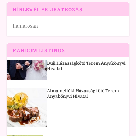
HÍRLEVÉL FELIRATKOZÁS
hamarosan
RANDOM LISTINGS
Buji Házasságkötő Terem Anyakönyvi
Hivatal
Almamelléki Házasságkötő Terem
Anyakönyvi Hivatal