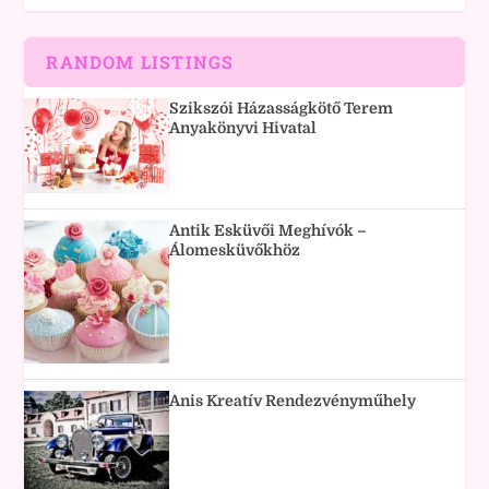
RANDOM LISTINGS
Szikszói Házasságkötő Terem
Anyakönyvi Hivatal
Antik Esküvői Meghívók –
Álomesküvőkhöz
Anis Kreatív Rendezvényműhely