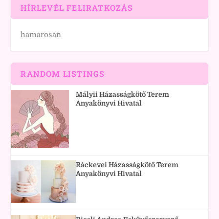
HÍRLEVÉL FELIRATKOZÁS
hamarosan
RANDOM LISTINGS
Mályii Házasságkötő Terem
Anyakönyvi Hivatal
Ráckevei Házasságkötő Terem
Anyakönyvi Hivatal