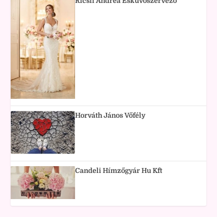
Ricsli Andrea Esküvőszervező
Horváth János Vőfély
Candeli Hímzőgyár Hu Kft