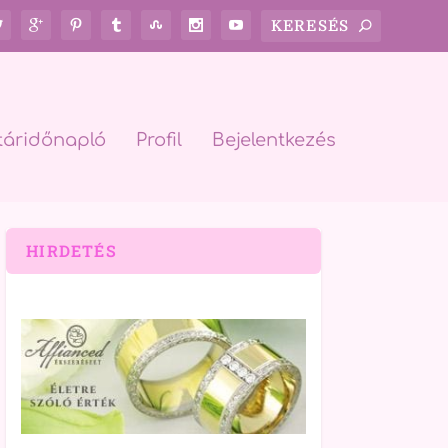
táridőnapló
Profil
Bejelentkezés
HIRDETÉS