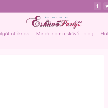
olgáltatóknak
Minden ami esküvő – blog
Ha