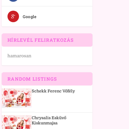
Google
HÍRLEVÉL FELIRATKOZÁS
hamarosan
RANDOM LISTINGS
Schekk Ferenc Vőfély
Chrysalis Esküvő
Kiskunmajsa