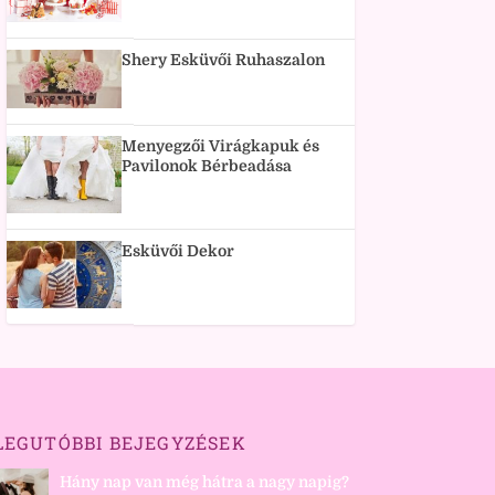
Shery Esküvői Ruhaszalon
Menyegzői Virágkapuk és
Pavilonok Bérbeadása
Esküvői Dekor
LEGUTÓBBI BEJEGYZÉSEK
Hány nap van még hátra a nagy napig?