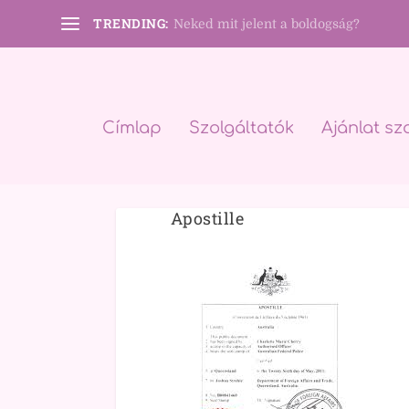
TRENDING:
Neked mit jelent a boldogság?
Címlap
Szolgáltatók
Ajánlat sz
Apostille