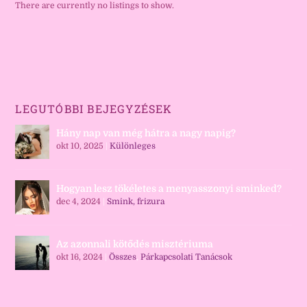
There are currently no listings to show.
LEGUTÓBBI BEJEGYZÉSEK
Hány nap van még hátra a nagy napig?
okt 10, 2025
|
Különleges
Hogyan lesz tökéletes a menyasszonyi sminked?
dec 4, 2024
|
Smink, frizura
Az azonnali kötődés misztériuma
okt 16, 2024
|
Összes
,
Párkapcsolati Tanácsok