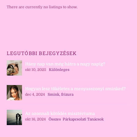
There are currently no listings to show.
LEGUTÓBBI BEJEGYZÉSEK
Hány nap van még hátra a nagy napig?
okt 10, 2025
|
Különleges
Hogyan lesz tökéletes a menyasszonyi sminked?
dec 4, 2024
|
Smink, frizura
Az azonnali kötődés misztériuma
okt 16, 2024
|
Összes
,
Párkapcsolati Tanácsok