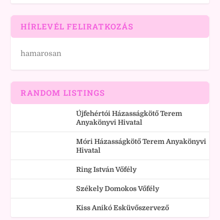
HÍRLEVÉL FELIRATKOZÁS
hamarosan
RANDOM LISTINGS
Újfehértói Házasságkötő Terem
Anyakönyvi Hivatal
Móri Házasságkötő Terem Anyakönyvi
Hivatal
Ring István Vőfély
Székely Domokos Vőfély
Kiss Anikó Esküvőszervező