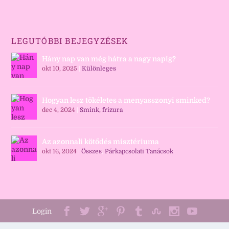
LEGUTÓBBI BEJEGYZÉSEK
Hány nap van még hátra a nagy napig?
okt 10, 2025
|
Különleges
Hogyan lesz tökéletes a menyasszonyi sminked?
dec 4, 2024
|
Smink, frizura
Az azonnali kötődés misztériuma
okt 16, 2024
|
Összes
,
Párkapcsolati Tanácsok
Login