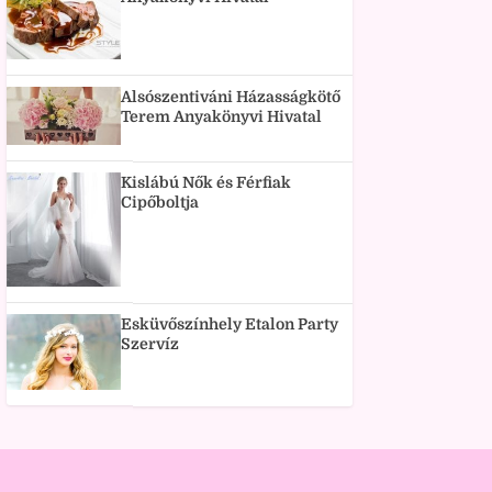
Alsószentiváni Házasságkötő
Terem Anyakönyvi Hivatal
Kislábú Nők és Férfiak
Cipőboltja
Esküvőszínhely Etalon Party
Szervíz