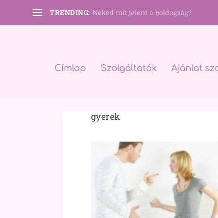
TRENDING:
Neked mit jelent a boldogság?
Címlap
Szolgáltatók
Ajánlat sz
gyerek