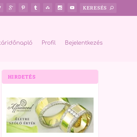
táridőnapló
Profil
Bejelentkezés
HIRDETÉS