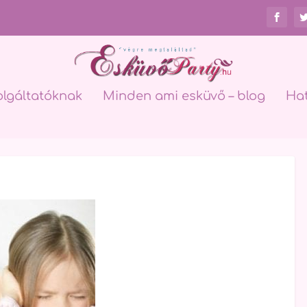
olgáltatóknak
Minden ami esküvő – blog
Ha