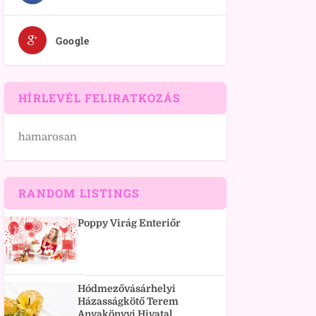
Google
HÍRLEVÉL FELIRATKOZÁS
hamarosan
RANDOM LISTINGS
Poppy Virág Enteriőr
Hódmezővásárhelyi
Házasságkötő Terem
Anyakönyvi Hivatal