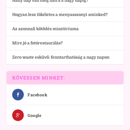
Hány nap van még hátra a nagy napig?
Hogyan lesz tökéletes a menyasszonyi sminked?
Az azonnali kötődés misztériuma
Mire jó a fotórestaurálás?
Zero waste esküvő: fenntarthatóság a nagy napon
KÖVESSEN MINKET:
Facebook
Google