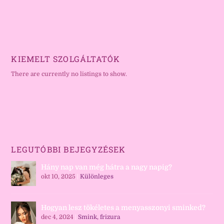
KIEMELT SZOLGÁLTATÓK
There are currently no listings to show.
LEGUTÓBBI BEJEGYZÉSEK
Hány nap van még hátra a nagy napig?
okt 10, 2025
|
Különleges
Hogyan lesz tökéletes a menyasszonyi sminked?
dec 4, 2024
|
Smink, frizura