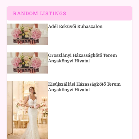
RANDOM LISTINGS
Adél Esküvői Ruhaszalon
Oroszlányi Házasságkötő Terem
Anyakönyvi Hivatal
Kisújszállási Házasságkötő Terem
Anyakönyvi Hivatal