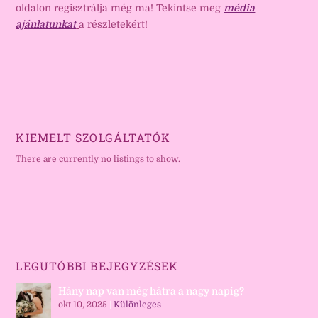
oldalon regisztrálja még ma! Tekintse meg
média
ajánlatunkat
a részletekért!
KIEMELT SZOLGÁLTATÓK
There are currently no listings to show.
LEGUTÓBBI BEJEGYZÉSEK
Hány nap van még hátra a nagy napig?
okt 10, 2025
|
Különleges