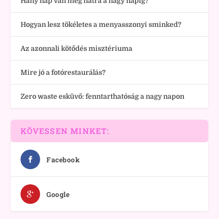
Hány nap van még hátra a nagy napig?
Hogyan lesz tökéletes a menyasszonyi sminked?
Az azonnali kötődés misztériuma
Mire jó a fotórestaurálás?
Zero waste esküvő: fenntarthatóság a nagy napon
KÖVESSEN MINKET:
Facebook
Google