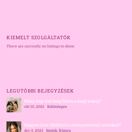
KIEMELT SZOLGÁLTATÓK
There are currently no listings to show.
LEGUTÓBBI BEJEGYZÉSEK
Hány nap van még hátra a nagy napig?
okt 10, 2025
|
Különleges
Hogyan lesz tökéletes a menyasszonyi sminked?
dec 4, 2024
|
Smink, frizura