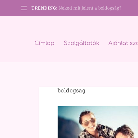
TRENDING:
Neked mit jelent a boldogság?
Címlap
Szolgáltatók
Ajánlat sz
boldogsag