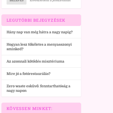
BELÉPÉS
Elvesztettem a jelszavamat
LEGUTÓBBI BEJEGYZÉSEK
Hány nap van még hátra a nagy napig?
Hogyan lesz tökéletes a menyasszonyi
sminked?
Az azonnali kötődés misztériuma
Mire jó a fotórestaurálás?
Zero waste esküvő: fenntarthatóság a
nagy napon
KÖVESSEN MINKET: