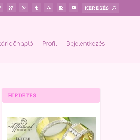
táridőnapló
Profil
Bejelentkezés
HIRDETÉS