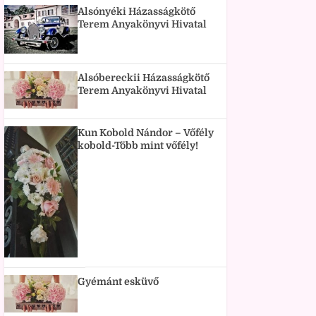
Alsónyéki Házasságkötő
Terem Anyakönyvi Hivatal
Alsóbereckii Házasságkötő
Terem Anyakönyvi Hivatal
Kun Kobold Nándor – Vőfély
kobold-Több mint vőfély!
Gyémánt esküvő