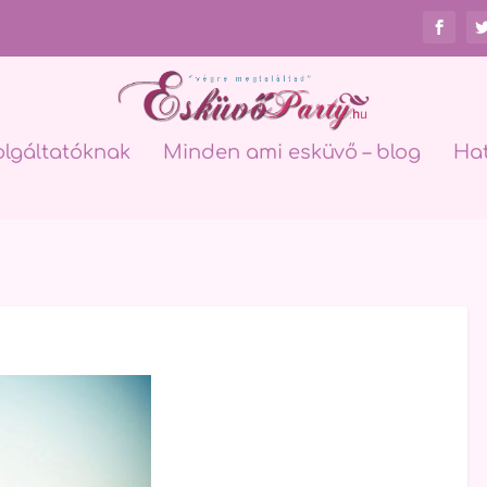
olgáltatóknak
Minden ami esküvő – blog
Ha