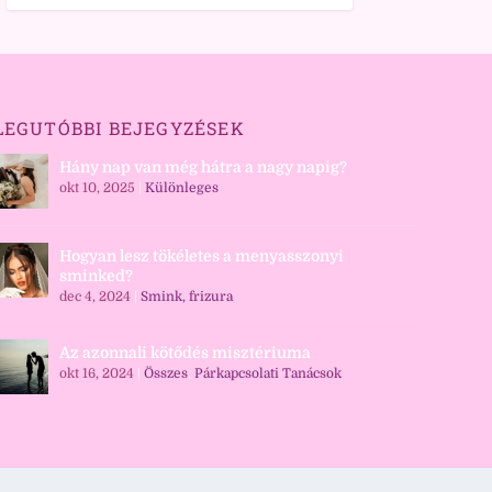
LEGUTÓBBI BEJEGYZÉSEK
Hány nap van még hátra a nagy napig?
okt 10, 2025
|
Különleges
Hogyan lesz tökéletes a menyasszonyi
sminked?
dec 4, 2024
|
Smink, frizura
Az azonnali kötődés misztériuma
okt 16, 2024
|
Összes
,
Párkapcsolati Tanácsok