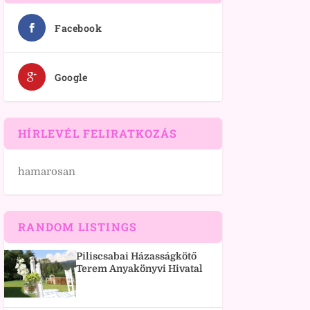
Facebook
Google
HÍRLEVÉL FELIRATKOZÁS
hamarosan
RANDOM LISTINGS
Piliscsabai Házasságkötő
Terem Anyakönyvi Hivatal