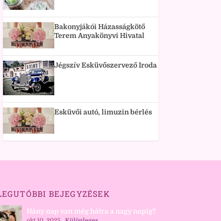
Bakonyjákói Házasságkötő
Terem Anyakönyvi Hivatal
Jégszív Esküvőszervező Iroda
Esküvői autó, limuzin bérlés
LEGUTÓBBI BEJEGYZÉSEK
Hány nap van még hátra a nagy napig?
okt 10, 2025
|
Különleges