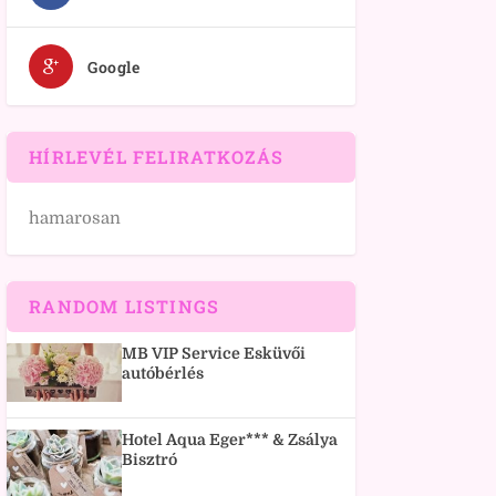
Google
HÍRLEVÉL FELIRATKOZÁS
hamarosan
RANDOM LISTINGS
MB VIP Service Esküvői
autóbérlés
Hotel Aqua Eger*** & Zsálya
Bisztró