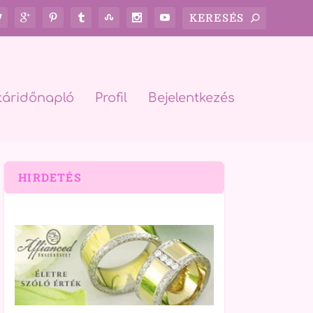
táridőnapló
Profil
Bejelentkezés
HIRDETÉS