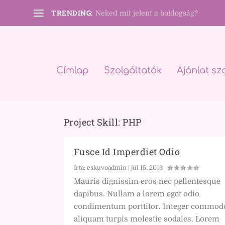
TRENDING:
Neked mit jelent a boldogság?
Címlap
Szolgáltatók
Ajánlat sz
Project Skill:
PHP
Fusce Id Imperdiet Odio
Írta:
eskuvoadmin
|
júl 15, 2016
|
Mauris dignissim eros nec pellentesque
dapibus. Nullam a lorem eget odio
condimentum porttitor. Integer commod
aliquam turpis molestie sodales. Lorem