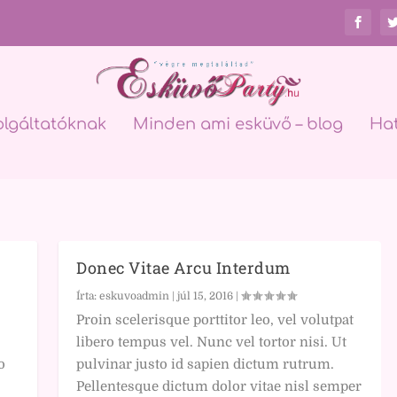
olgáltatóknak
Minden ami esküvő – blog
Ha
Donec Vitae Arcu Interdum
Írta:
eskuvoadmin
|
júl 15, 2016
|
Proin scelerisque porttitor leo, vel volutpat
libero tempus vel. Nunc vel tortor nisi. Ut
o
pulvinar justo id sapien dictum rutrum.
Pellentesque dictum dolor vitae nisl semper