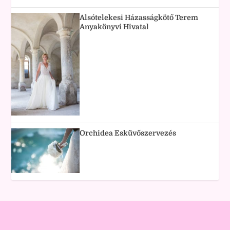
Alsótelekesi Házasságkötő Terem
Anyakönyvi Hivatal
Orchidea Esküvőszervezés