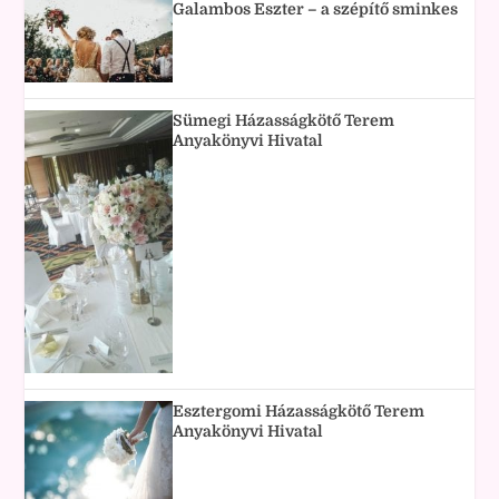
Galambos Eszter – a szépítő sminkes
Sümegi Házasságkötő Terem
Anyakönyvi Hivatal
Esztergomi Házasságkötő Terem
Anyakönyvi Hivatal