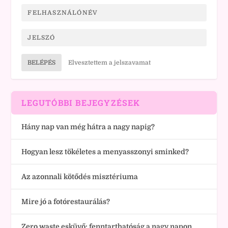
BELÉPÉS
Elvesztettem a jelszavamat
LEGUTÓBBI BEJEGYZÉSEK
Hány nap van még hátra a nagy napig?
Hogyan lesz tökéletes a menyasszonyi sminked?
Az azonnali kötődés misztériuma
Mire jó a fotórestaurálás?
Zero waste esküvő: fenntarthatóság a nagy napon