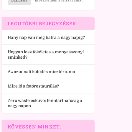
BELÉPÉS
Elvesztettem a jelszavamat
LEGUTÓBBI BEJEGYZÉSEK
Hány nap van még hátra a nagy napig?
Hogyan lesz tökéletes a menyasszonyi
sminked?
Az azonnali kötődés misztériuma
Mire jó a fotórestaurálás?
Zero waste esküvő: fenntarthatóság a
nagy napon
KÖVESSEN MINKET: