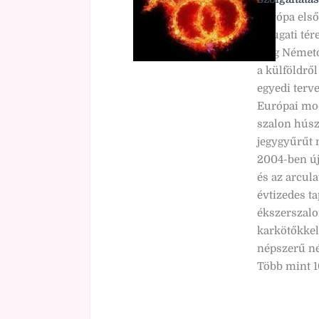
Európa első
Nyugati tér
még Németor
a külföldrő
egyedi terv
Európai mod
szalon húsz
jegygyűrűt 
2004-ben új
és az arcula
évtizedes ta
ékszerszalo
karkötőkkel
népszerű né
Több mint 1