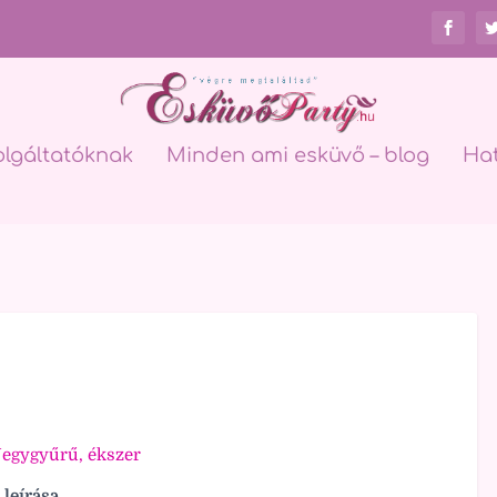
olgáltatóknak
Minden ami esküvő – blog
Ha
Jegygyűrű, ékszer
 leírása