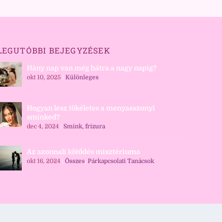
LEGUTÓBBI BEJEGYZÉSEK
Hány nap van még hátra a nagy napig?
okt 10, 2025
|
Különleges
Hogyan lesz tökéletes a menyasszonyi
sminked?
dec 4, 2024
|
Smink, frizura
Az azonnali kötődés misztériuma
okt 16, 2024
|
Összes
,
Párkapcsolati Tanácsok
Login