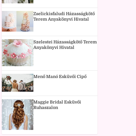
Zselickisfaludi Házasságkötő
Terem Anyakönyvi Hivatal
Szelestei Házasságkötő Terem
Anyakönyvi Hivatal
Menő Manó Esküvői Cipő
Maggie Bridal Esküvői
Ruhaszalon