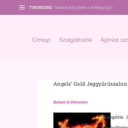
TRENDING:
Neked mit jelent a boldogság?
Címlap
Szolgáltatók
Ajánlat sz
Angels’ Gold Jeggyűrűszalon
Return to Directory
Kategória
Szolgáltatás