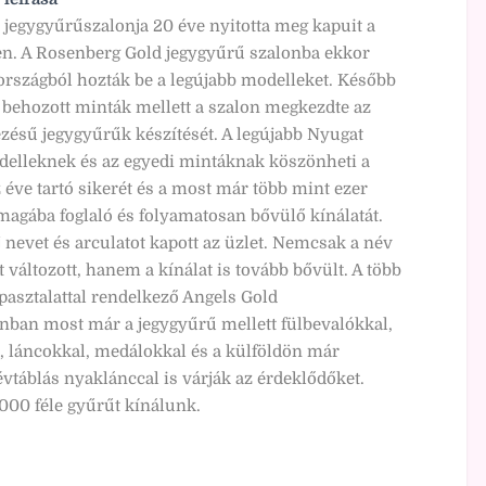
 jegygyűrűszalonja 20 éve nyitotta meg kapuit a
en. A Rosenberg Gold jegygyűrű szalonba ekkor
szágból hozták be a legújabb modelleket. Később
l behozott minták mellett a szalon megkezdte az
ezésű jegygyűrűk készítését. A legújabb Nyugat
elleknek és az egyedi mintáknak köszönheti a
 éve tartó sikerét és a most már több mint ezer
magába foglaló és folyamatosan bővülő kínálatát.
 nevet és arculatot kapott az üzlet. Nemcsak a név
t változott, hanem a kínálat is tovább bővült. A több
pasztalattal rendelkező Angels Gold
nban most már a jegygyűrű mellett fülbevalókkal,
, láncokkal, medálokkal és a külföldön már
vtáblás nyaklánccal is várják az érdeklődőket.
000 féle gyűrűt kínálunk.