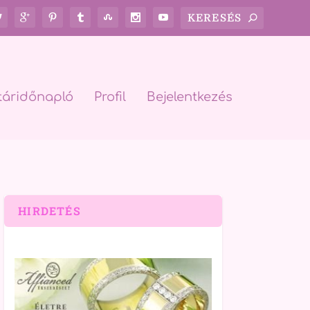
táridőnapló
Profil
Bejelentkezés
HIRDETÉS