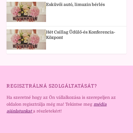
Esküvői autó, limuzin bérlés
Hét Csillag Üdülő-és Konferencia-
Központ
REGISZTRÁLNÁ SZOLGÁLTATÁSÁT?
Ha szeretné hogy az Ön vállalkozása is szerepeljen az
oldalon regisztrálja még ma! Tekintse meg
média
ajánlatunkat
a részletekért!