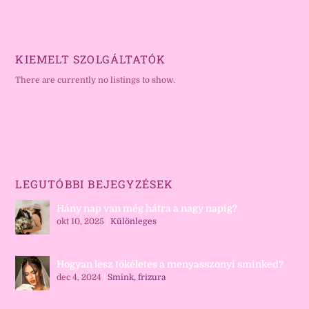
KIEMELT SZOLGÁLTATÓK
There are currently no listings to show.
LEGUTÓBBI BEJEGYZÉSEK
Hány nap van még hátra a nagy napig?
okt 10, 2025
|
Különleges
Hogyan lesz tökéletes a menyasszonyi sminked?
dec 4, 2024
|
Smink, frizura