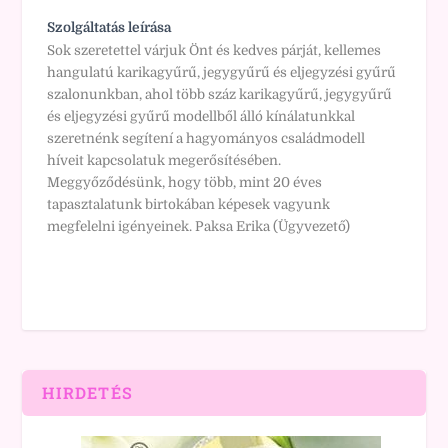
Szolgáltatás leírása
Sok szeretettel várjuk Önt és kedves párját, kellemes
hangulatú karikagyűrű, jegygyűrű és eljegyzési gyűrű
szalonunkban, ahol több száz karikagyűrű, jegygyűrű
és eljegyzési gyűrű modellből álló kínálatunkkal
szeretnénk segítení a hagyományos családmodell
híveit kapcsolatuk megerősítésében.
Meggyőződésünk, hogy több, mint 20 éves
tapasztalatunk birtokában képesek vagyunk
megfelelni igényeinek. Paksa Erika (Ügyvezető)
HIRDETÉS