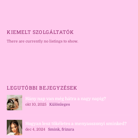
KIEMELT SZOLGÁLTATÓK
There are currently no listings to show.
LEGUTÓBBI BEJEGYZÉSEK
Hány nap van még hátra a nagy napig?
okt 10, 2025
|
Különleges
Hogyan lesz tökéletes a menyasszonyi sminked?
dec 4, 2024
|
Smink, frizura