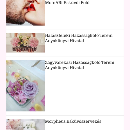
MolnARt Esküvői Fotó
Halászteleki Házasságkötő Terem
Anyakönyvi Hivatal
Zagyvarékasi Házasságkötő Terem
Anyakönyvi Hivatal
Morpheus Esküvőszervezés