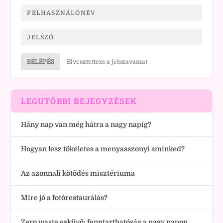
BELÉPÉS
Elvesztettem a jelszavamat
LEGUTÓBBI BEJEGYZÉSEK
Hány nap van még hátra a nagy napig?
Hogyan lesz tökéletes a menyasszonyi sminked?
Az azonnali kötődés misztériuma
Mire jó a fotórestaurálás?
Zero waste esküvő: fenntarthatóság a nagy napon