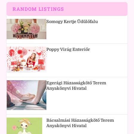
RANDOM LISTINGS
Somogy Kertje Üdülőfalu
Poppy Virág Enteriőr
Egerági Házasságkötő Terem
Anyakönyvi Hivatal
Bácsalmási Házasságkötő Terem
Anyakönyvi Hivatal