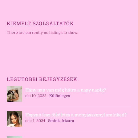
KIEMELT SZOLGÁLTATÓK
There are currently no listings to show.
LEGUTÓBBI BEJEGYZÉSEK
Hány nap van még hátra a nagy napig?
okt 10, 2025
|
Különleges
Hogyan lesz tökéletes a menyasszonyi sminked?
dec 4, 2024
|
Smink, frizura