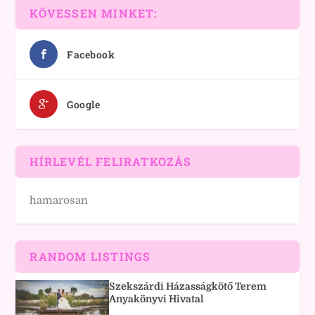
KÖVESSEN MINKET:
Facebook
Google
HÍRLEVÉL FELIRATKOZÁS
hamarosan
RANDOM LISTINGS
Szekszárdi Házasságkötő Terem
Anyakönyvi Hivatal