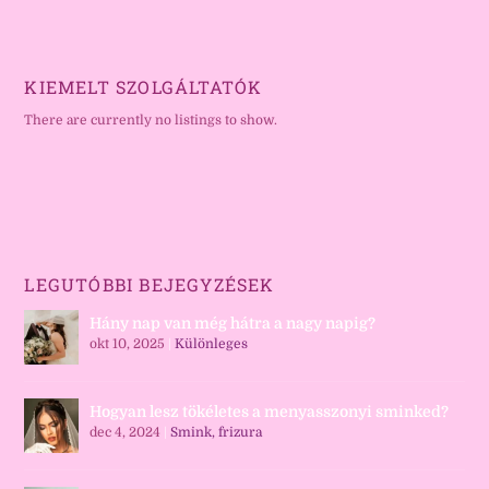
KIEMELT SZOLGÁLTATÓK
There are currently no listings to show.
LEGUTÓBBI BEJEGYZÉSEK
Hány nap van még hátra a nagy napig?
okt 10, 2025
|
Különleges
Hogyan lesz tökéletes a menyasszonyi sminked?
dec 4, 2024
|
Smink, frizura