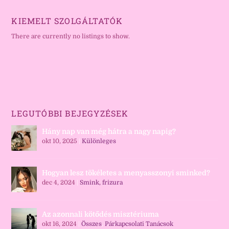
KIEMELT SZOLGÁLTATÓK
There are currently no listings to show.
LEGUTÓBBI BEJEGYZÉSEK
Hány nap van még hátra a nagy napig?
okt 10, 2025
|
Különleges
Hogyan lesz tökéletes a menyasszonyi sminked?
dec 4, 2024
|
Smink, frizura
Az azonnali kötődés misztériuma
okt 16, 2024
|
Összes
,
Párkapcsolati Tanácsok