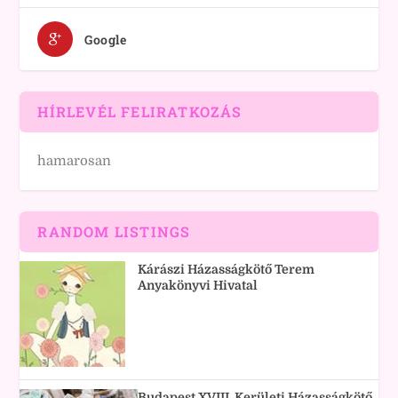
Google
HÍRLEVÉL FELIRATKOZÁS
hamarosan
RANDOM LISTINGS
Kárászi Házasságkötő Terem
Anyakönyvi Hivatal
Budapest XVIII. Kerületi Házasságkötő