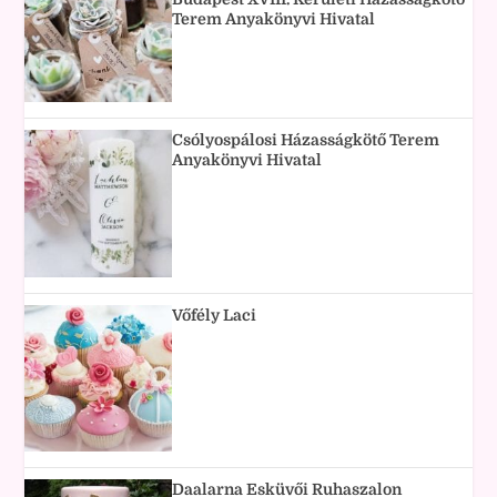
Terem Anyakönyvi Hivatal
Csólyospálosi Házasságkötő Terem
Anyakönyvi Hivatal
Vőfély Laci
Daalarna Esküvői Ruhaszalon