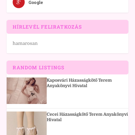
Google
HÍRLEVÉL FELIRATKOZÁS
hamarosan
RANDOM LISTINGS
Kaposvári Házasságkötő Terem
Anyakönyvi Hivatal
Cecei Házasságkötő Terem Anyakönyvi
Hivatal