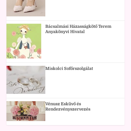
Bácsalmási Házasságkötő Terem
Anyakönyvi Hivatal
Miskolci Sofőrszolgálat
Vénusz Esküvő és
Rendezvényszervezés