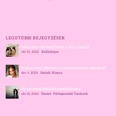
LEGUTÓBBI BEJEGYZÉSEK
Hány nap van még hátra a nagy napig?
okt 10, 2025
|
Különleges
Hogyan lesz tökéletes a menyasszonyi sminked?
dec 4, 2024
|
Smink, frizura
Az azonnali kötődés misztériuma
okt 16, 2024
|
Összes
,
Párkapcsolati Tanácsok