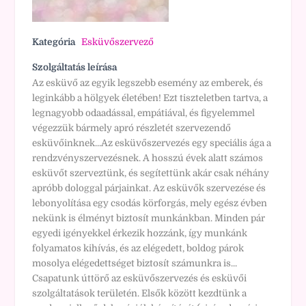
Kategória
Esküvőszervező
Szolgáltatás leírása
Az esküvő az egyik legszebb esemény az emberek, és
leginkább a hölgyek életében! Ezt tiszteletben tartva, a
legnagyobb odaadással, empátiával, és figyelemmel
végezzük bármely apró részletét szervezendő
esküvőinknek...Az esküvőszervezés egy speciális ága a
rendzvényszervezésnek. A hosszú évek alatt számos
esküvőt szerveztünk, és segítettünk akár csak néhány
apróbb dologgal párjainkat. Az esküvők szervezése és
lebonyolítása egy csodás körforgás, mely egész évben
nekünk is élményt biztosít munkánkban. Minden pár
egyedi igényekkel érkezik hozzánk, így munkánk
folyamatos kihívás, és az elégedett, boldog párok
mosolya elégedettséget biztosít számunkra is...
Csapatunk úttörő az esküvőszervezés és esküvői
szolgáltatások területén. Elsők között kezdtünk a