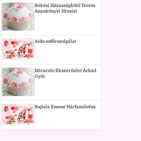
Békési Házasságkötő Terem
Anyakönyvi Hivatal
Aida sofőrszolgálat
Miracolo Ékszerüzlet Árkád
Győr
Bajtala Emese Hárfaművész