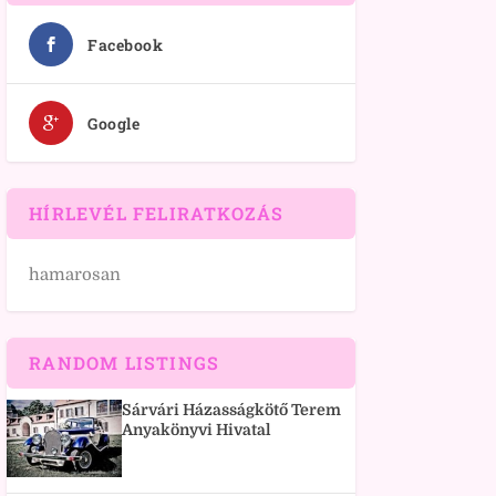
Facebook
Google
HÍRLEVÉL FELIRATKOZÁS
hamarosan
RANDOM LISTINGS
Sárvári Házasságkötő Terem
Anyakönyvi Hivatal