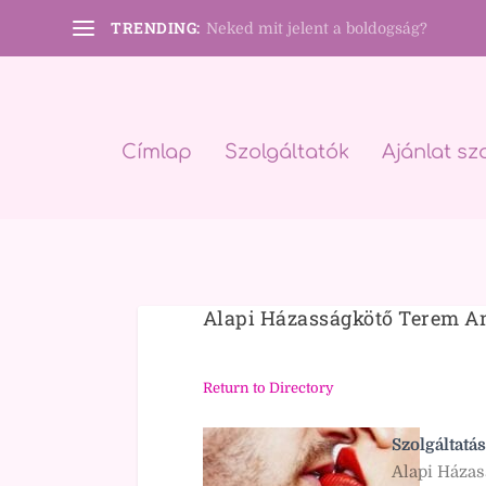
TRENDING:
Neked mit jelent a boldogság?
Címlap
Szolgáltatók
Ajánlat sz
Alapi Házasságkötő Terem A
Return to Directory
Szolgáltatás
Alapi Házas