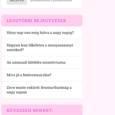
BELÉPÉS
Elvesztettem a jelszavamat
LEGUTÓBBI BEJEGYZÉSEK
Hány nap van még hátra a nagy napig?
Hogyan lesz tökéletes a menyasszonyi
sminked?
Az azonnali kötődés misztériuma
Mire jó a fotórestaurálás?
Zero waste esküvő: fenntarthatóság a
nagy napon
KÖVESSEN MINKET: