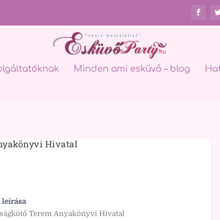
olgáltatóknak
Minden ami esküvő – blog
Ha
nyakönyvi Hivatal
 leírása
ságkötő Terem Anyakönyvi Hivatal