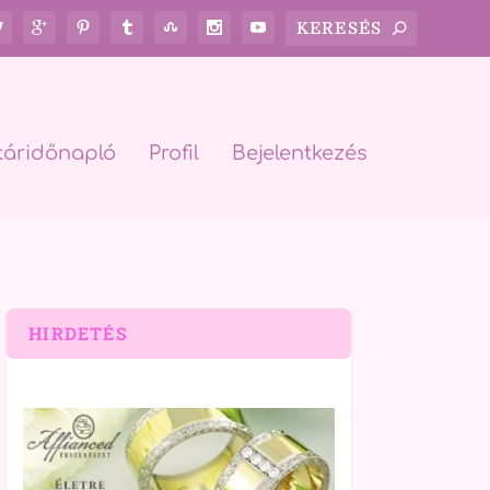
táridőnapló
Profil
Bejelentkezés
HIRDETÉS