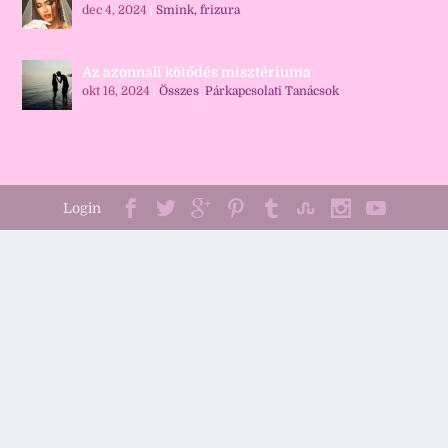
dec 4, 2024
|
Smink, frizura
Az azonnali kötődés misztériuma
okt 16, 2024
|
Összes
,
Párkapcsolati Tanácsok
Login