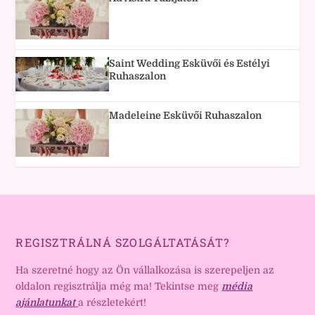
Saint Wedding Esküvői és Estélyi
Ruhaszalon
Madeleine Esküvői Ruhaszalon
REGISZTRÁLNÁ SZOLGÁLTATÁSÁT?
Ha szeretné hogy az Ön vállalkozása is szerepeljen az
oldalon regisztrálja még ma! Tekintse meg
média
ajánlatunkat
a részletekért!