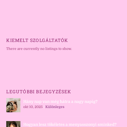
KIEMELT SZOLGÁLTATÓK
There are currently no listings to show.
LEGUTÓBBI BEJEGYZÉSEK
Hány nap van még hátra a nagy napig?
okt 10, 2025
|
Különleges
Hogyan lesz tökéletes a menyasszonyi sminked?