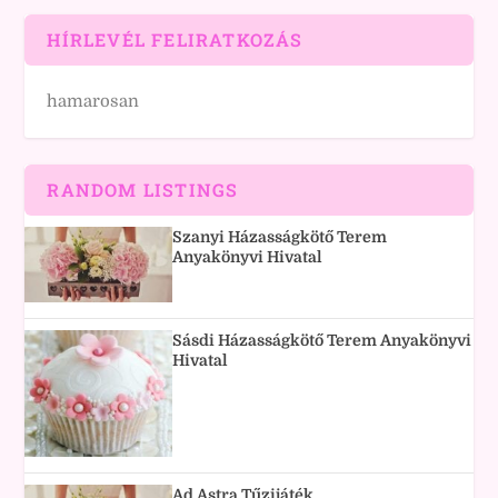
HÍRLEVÉL FELIRATKOZÁS
hamarosan
RANDOM LISTINGS
Szanyi Házasságkötő Terem
Anyakönyvi Hivatal
Sásdi Házasságkötő Terem Anyakönyvi
Hivatal
Ad Astra Tűzijáték