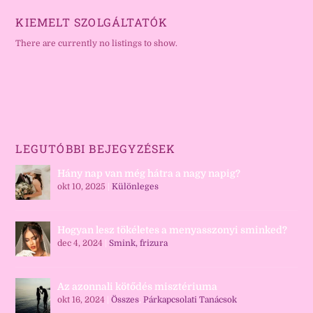
KIEMELT SZOLGÁLTATÓK
There are currently no listings to show.
LEGUTÓBBI BEJEGYZÉSEK
Hány nap van még hátra a nagy napig?
okt 10, 2025
|
Különleges
Hogyan lesz tökéletes a menyasszonyi sminked?
dec 4, 2024
|
Smink, frizura
Az azonnali kötődés misztériuma
okt 16, 2024
|
Összes
,
Párkapcsolati Tanácsok