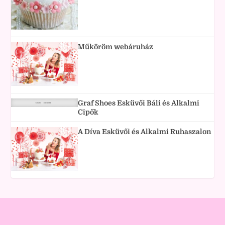
Műköröm webáruház
Graf Shoes Esküvői Báli és Alkalmi
Cipők
A Díva Esküvői és Alkalmi Ruhaszalon