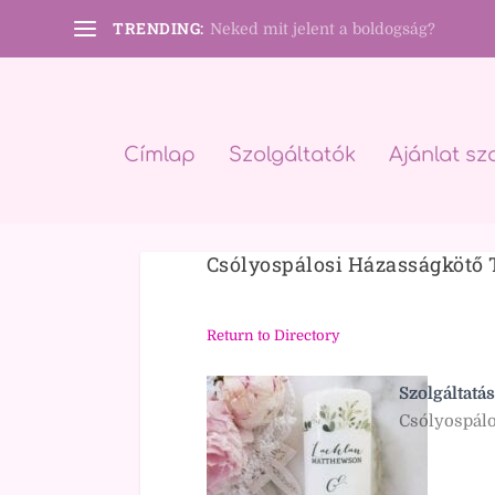
TRENDING:
Neked mit jelent a boldogság?
Címlap
Szolgáltatók
Ajánlat sz
Csólyospálosi Házasságkötő
Return to Directory
Szolgáltatás
Csólyospálo