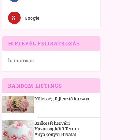
Google
HÍRLEVÉL FELIRATKOZÁS
hamarosan
RANDOM LISTINGS
Nőiesség fejlesztő kurzus
Székesfehérvári
Házasságkötő Terem
Anyakönyvi Hivatal