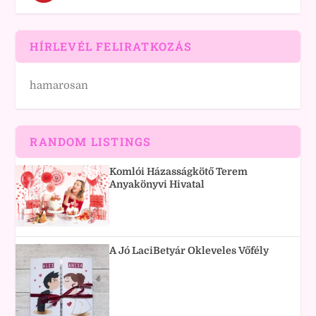
HÍRLEVÉL FELIRATKOZÁS
hamarosan
RANDOM LISTINGS
Komlói Házasságkötő Terem
Anyakönyvi Hivatal
A Jó LaciBetyár Okleveles Vőfély