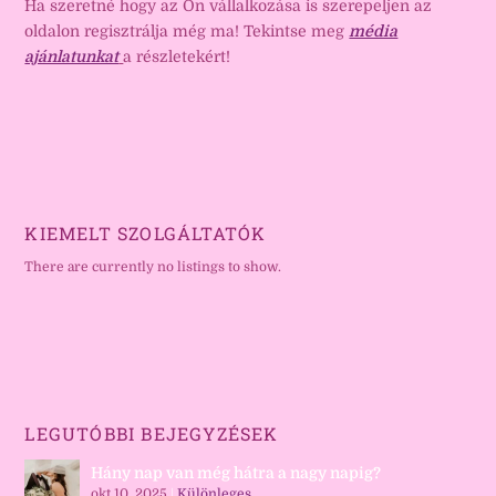
Ha szeretné hogy az Ön vállalkozása is szerepeljen az
oldalon regisztrálja még ma! Tekintse meg
média
ajánlatunkat
a részletekért!
KIEMELT SZOLGÁLTATÓK
There are currently no listings to show.
LEGUTÓBBI BEJEGYZÉSEK
Hány nap van még hátra a nagy napig?
okt 10, 2025
|
Különleges