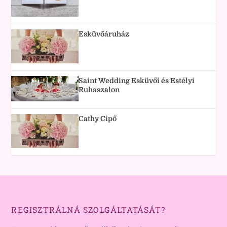
Esküvőáruház
Saint Wedding Esküvői és Estélyi
Ruhaszalon
Cathy Cipő
REGISZTRÁLNÁ SZOLGÁLTATÁSÁT?