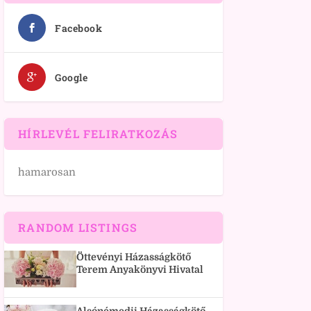
Facebook
Google
HÍRLEVÉL FELIRATKOZÁS
hamarosan
RANDOM LISTINGS
Öttevényi Házasságkötő
Terem Anyakönyvi Hivatal