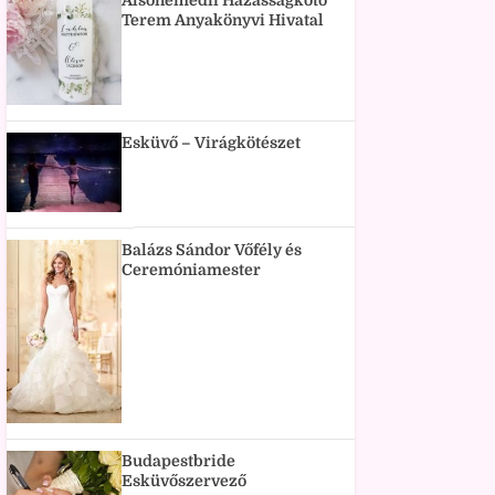
Alsónémedii Házasságkötő
Terem Anyakönyvi Hivatal
Esküvő – Virágkötészet
Balázs Sándor Vőfély és
Ceremóniamester
Budapestbride
Esküvőszervező