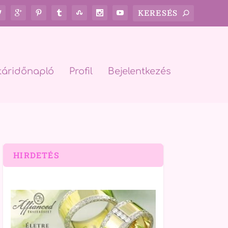
táridőnapló
Profil
Bejelentkezés
HIRDETÉS