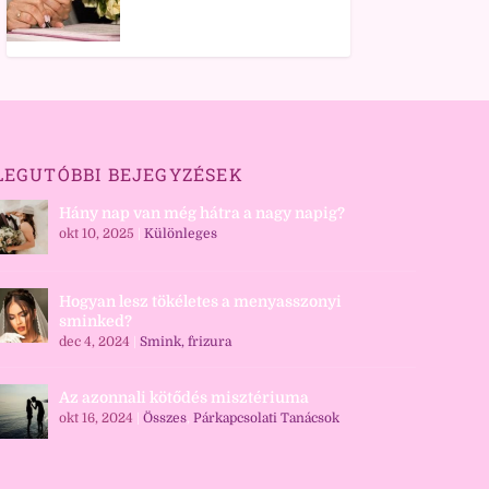
LEGUTÓBBI BEJEGYZÉSEK
Hány nap van még hátra a nagy napig?
okt 10, 2025
|
Különleges
Hogyan lesz tökéletes a menyasszonyi
sminked?
dec 4, 2024
|
Smink, frizura
Az azonnali kötődés misztériuma
okt 16, 2024
|
Összes
,
Párkapcsolati Tanácsok