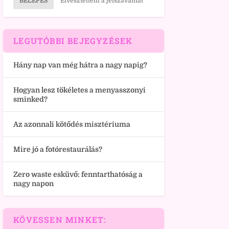
BELÉPÉS
Elvesztettem a jelszavamat
LEGUTÓBBI BEJEGYZÉSEK
Hány nap van még hátra a nagy napig?
Hogyan lesz tökéletes a menyasszonyi
sminked?
Az azonnali kötődés misztériuma
Mire jó a fotórestaurálás?
Zero waste esküvő: fenntarthatóság a
nagy napon
KÖVESSEN MINKET: