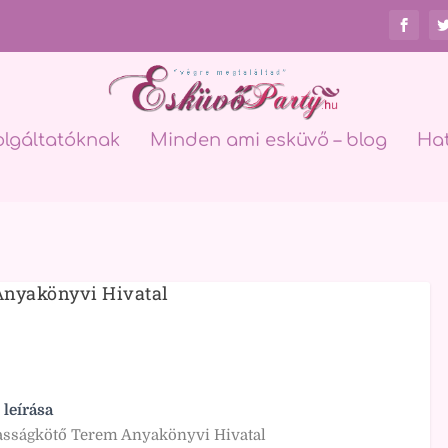
olgáltatóknak
Minden ami esküvő – blog
Ha
Anyakönyvi Hivatal
 leírása
asságkötő Terem Anyakönyvi Hivatal