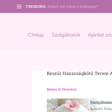
TRENDING:
Neked mit jelent a boldogság?
Címlap
Szolgáltatók
Ajánlat sz
Keszüi Házasságkötő Terem 
Return to Directory
Szolgáltatás
Keszüi Ház