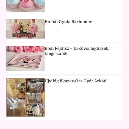
Emődi Gyula Bártender
Bódi Fejdísz – Esküvői fejdíszek,
kiegészítők
Újvilág Ékszer-Óra Győr Árkád