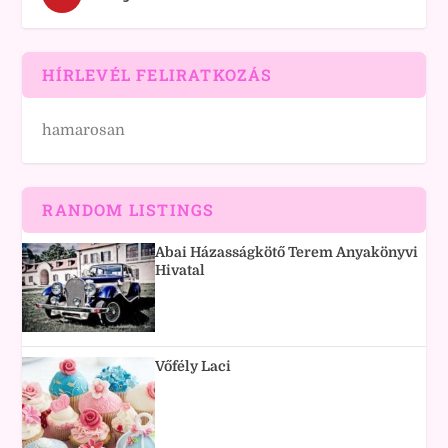
HÍRLEVÉL FELIRATKOZÁS
hamarosan
RANDOM LISTINGS
Abai Házasságkötő Terem Anyakönyvi
Hivatal
Vőfély Laci