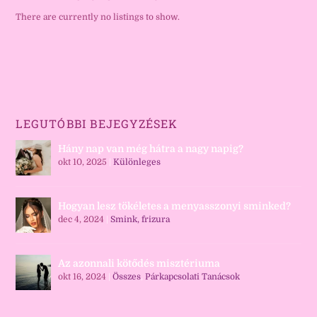
There are currently no listings to show.
LEGUTÓBBI BEJEGYZÉSEK
Hány nap van még hátra a nagy napig?
okt 10, 2025
|
Különleges
Hogyan lesz tökéletes a menyasszonyi sminked?
dec 4, 2024
|
Smink, frizura
Az azonnali kötődés misztériuma
okt 16, 2024
|
Összes
,
Párkapcsolati Tanácsok