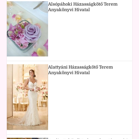
Alsópáhoki Házasságkötő Terem
Anyakönyvi Hivatal
Alattyáni Házasságkötő Terem
Anyakönyvi Hivatal