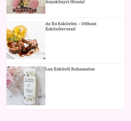
Anyakönyvi Hivatal
Az Én Esküvőm – Otthoni
Esküvőtervező
Lux Esküvői Ruhaszalon