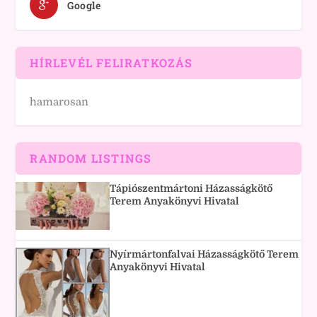
Google
HÍRLEVÉL FELIRATKOZÁS
hamarosan
RANDOM LISTINGS
Tápiószentmártoni Házasságkötő
Terem Anyakönyvi Hivatal
Nyírmártonfalvai Házasságkötő Terem
Anyakönyvi Hivatal