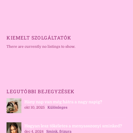
KIEMELT SZOLGÁLTATÓK
There are currently no listings to show.
LEGUTÓBBI BEJEGYZÉSEK
Hány nap van még hátra a nagy napig?
okt 10, 2025
|
Különleges
Hogyan lesz tökéletes a menyasszonyi sminked?
dec 4, 2024
|
Smink, frizura