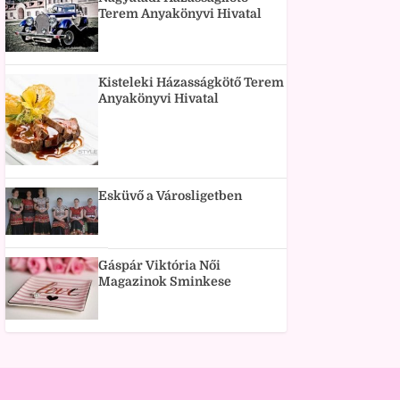
Terem Anyakönyvi Hivatal
Kisteleki Házasságkötő Terem
Anyakönyvi Hivatal
Esküvő a Városligetben
Gáspár Viktória Női
Magazinok Sminkese