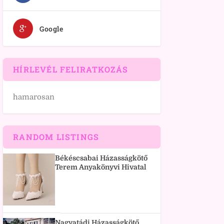
Google
HÍRLEVÉL FELIRATKOZÁS
hamarosan
RANDOM LISTINGS
Békéscsabai Házasságkötő
Terem Anyakönyvi Hivatal
Nagyatádi Házasságkötő