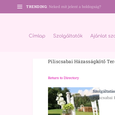
TRENDING:
Neked mit jelent a boldogság?
Címlap
Szolgáltatók
Ajánlat sz
Piliscsabai Házasságkötő Te
Return to Directory
Szolgáltatás
Piliscsabai