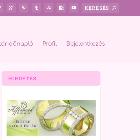
táridőnapló
Profil
Bejelentkezés
HIRDETÉS