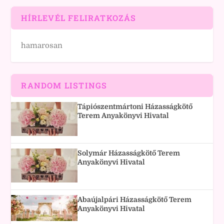
HÍRLEVÉL FELIRATKOZÁS
hamarosan
RANDOM LISTINGS
Tápiószentmártoni Házasságkötő
Terem Anyakönyvi Hivatal
Solymár Házasságkötő Terem
Anyakönyvi Hivatal
Abaújalpári Házasságkötő Terem
Anyakönyvi Hivatal