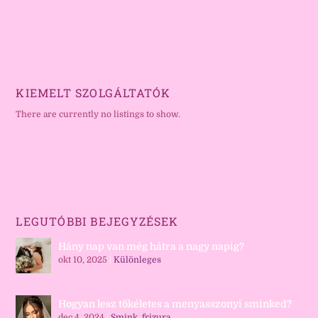
KIEMELT SZOLGÁLTATÓK
There are currently no listings to show.
LEGUTÓBBI BEJEGYZÉSEK
Hány nap van még hátra a nagy napig?
okt 10, 2025
|
Különleges
Hogyan lesz tökéletes a menyasszonyi sminked?
dec 4, 2024
|
Smink, frizura