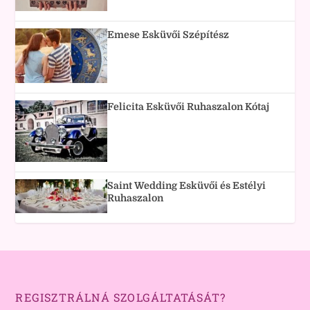
Emese Esküvői Szépítész
Felicita Esküvői Ruhaszalon Kótaj
Saint Wedding Esküvői és Estélyi
Ruhaszalon
REGISZTRÁLNÁ SZOLGÁLTATÁSÁT?