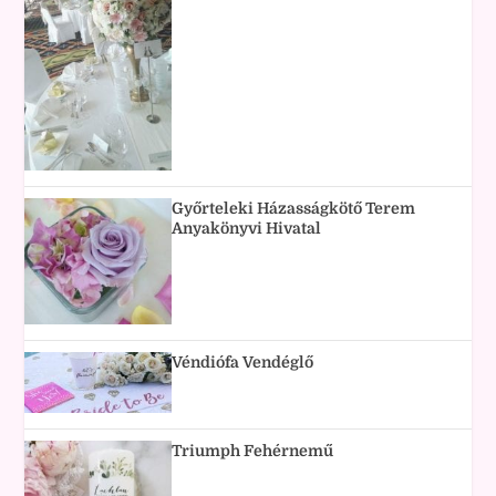
Győrteleki Házasságkötő Terem
Anyakönyvi Hivatal
Véndiófa Vendéglő
Triumph Fehérnemű