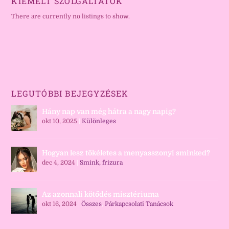
KIEMELT SZOLGÁLTATÓK
There are currently no listings to show.
LEGUTÓBBI BEJEGYZÉSEK
Hány nap van még hátra a nagy napig?
okt 10, 2025
|
Különleges
Hogyan lesz tökéletes a menyasszonyi sminked?
dec 4, 2024
|
Smink, frizura
Az azonnali kötődés misztériuma
okt 16, 2024
|
Összes
,
Párkapcsolati Tanácsok