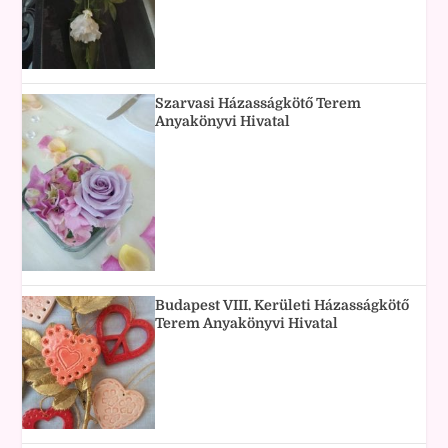
Szarvasi Házasságkötő Terem
Anyakönyvi Hivatal
Budapest VIII. Kerületi Házasságkötő
Terem Anyakönyvi Hivatal