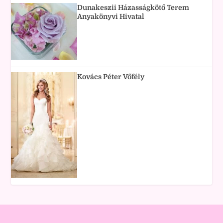
Dunakeszii Házasságkötő Terem
Anyakönyvi Hivatal
Kovács Péter Vőfély