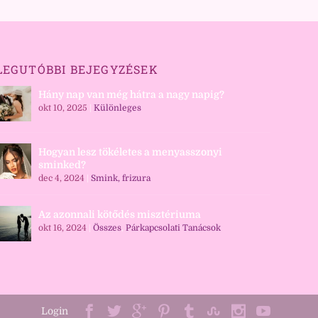
LEGUTÓBBI BEJEGYZÉSEK
Hány nap van még hátra a nagy napig?
okt 10, 2025
|
Különleges
Hogyan lesz tökéletes a menyasszonyi
sminked?
dec 4, 2024
|
Smink, frizura
Az azonnali kötődés misztériuma
okt 16, 2024
|
Összes
,
Párkapcsolati Tanácsok
Login