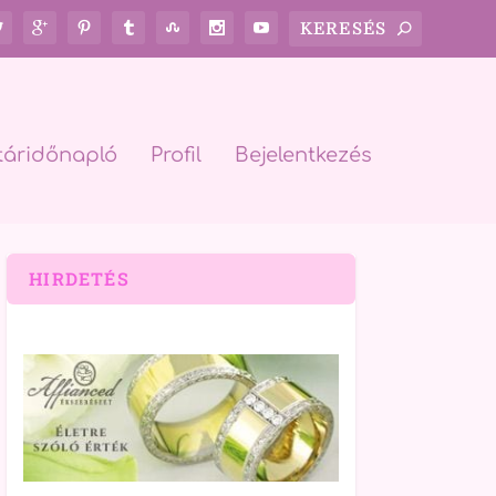
táridőnapló
Profil
Bejelentkezés
HIRDETÉS