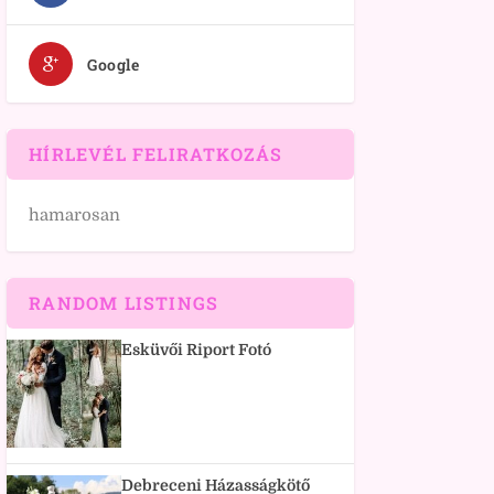
Google
HÍRLEVÉL FELIRATKOZÁS
hamarosan
RANDOM LISTINGS
Esküvői Riport Fotó
Debreceni Házasságkötő