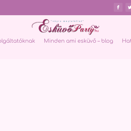
olgáltatóknak
Minden ami esküvő – blog
Ha