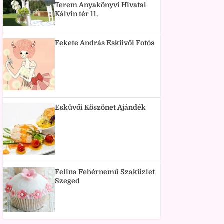
Terem Anyakönyvi Hivatal
Kálvin tér 11.
Fekete András Esküvői Fotós
Esküvői Köszönet Ajándék
Felina Fehérnemű Szaküzlet
Szeged