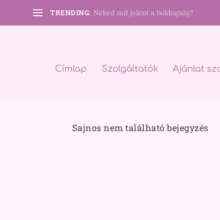
TRENDING:
Neked mit jelent a boldogság?
Címlap
Szolgáltatók
Ajánlat sz
Sajnos nem található bejegyzés