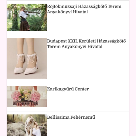
Röjtökmuzsaji Házasságkötő Terem
Anyakönyvi Hivatal
Budapest XXII. Kerületi Házasságkötő
Terem Anyakönyvi Hivatal
Karikagyűrű Center
Bellissima Fehérnemű