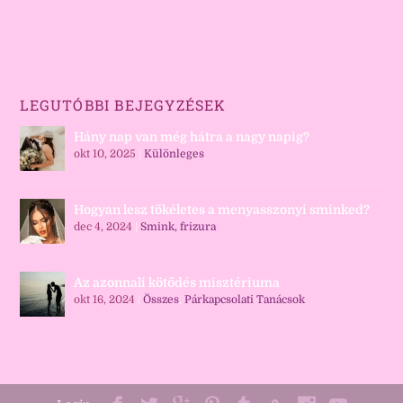
LEGUTÓBBI BEJEGYZÉSEK
Hány nap van még hátra a nagy napig?
okt 10, 2025
|
Különleges
Hogyan lesz tökéletes a menyasszonyi sminked?
dec 4, 2024
|
Smink, frizura
Az azonnali kötődés misztériuma
okt 16, 2024
|
Összes
,
Párkapcsolati Tanácsok