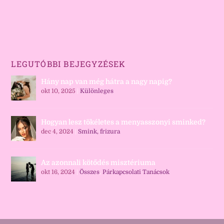
LEGUTÓBBI BEJEGYZÉSEK
Hány nap van még hátra a nagy napig?
okt 10, 2025
|
Különleges
Hogyan lesz tökéletes a menyasszonyi sminked?
dec 4, 2024
|
Smink, frizura
Az azonnali kötődés misztériuma
okt 16, 2024
|
Összes
,
Párkapcsolati Tanácsok