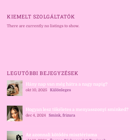
KIEMELT SZOLGÁLTATÓK
There are currently no listings to show.
LEGUTÓBBI BEJEGYZÉSEK
Hány nap van még hátra a nagy napig?
okt 10, 2025
|
Különleges
Hogyan lesz tökéletes a menyasszonyi sminked?
dec 4, 2024
|
Smink, frizura
Az azonnali kötődés misztériuma