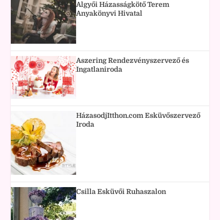
Algyői Házasságkötő Terem
Anyakönyvi Hivatal
Aszering Rendezvényszervező és
Ingatlaniroda
HázasodjItthon.com Esküvőszervező
Iroda
Csilla Esküvői Ruhaszalon