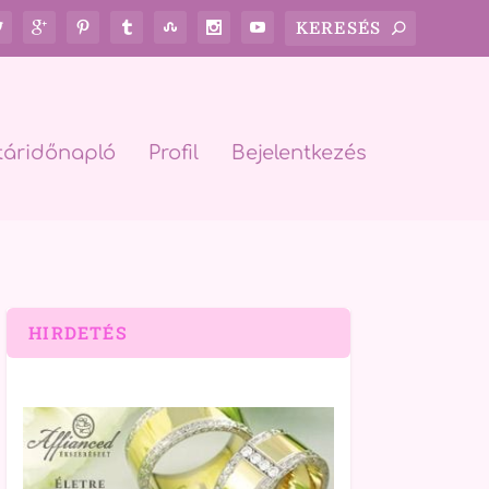
táridőnapló
Profil
Bejelentkezés
HIRDETÉS