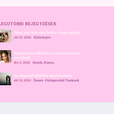
LEGUTÓBBI BEJEGYZÉSEK
Hány nap van még hátra a nagy napig?
okt 10, 2025
|
Különleges
Hogyan lesz tökéletes a menyasszonyi
sminked?
dec 4, 2024
|
Smink, frizura
Az azonnali kötődés misztériuma
okt 16, 2024
|
Összes
,
Párkapcsolati Tanácsok
Login