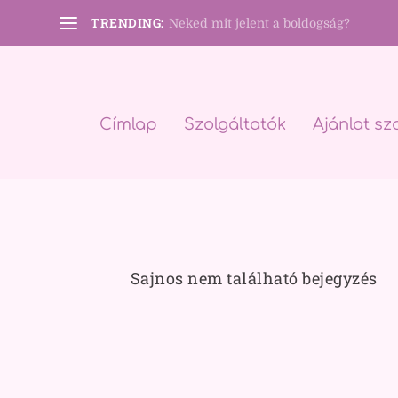
TRENDING:
Neked mit jelent a boldogság?
Címlap
Szolgáltatók
Ajánlat sz
Sajnos nem található bejegyzés