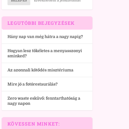
BELÉPÉS
Elvesztettem a jelszavamat
LEGUTÓBBI BEJEGYZÉSEK
Hány nap van még hátra a nagy napig?
Hogyan lesz tökéletes a menyasszonyi
sminked?
Az azonnali kötődés misztériuma
Mire jó a fotórestaurálás?
Zero waste esküvő: fenntarthatóság a
nagy napon
KÖVESSEN MINKET: