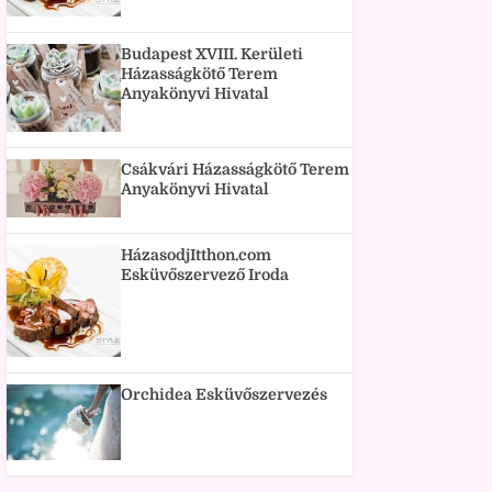
Budapest XVIII. Kerületi
Házasságkötő Terem
Anyakönyvi Hivatal
Csákvári Házasságkötő Terem
Anyakönyvi Hivatal
HázasodjItthon.com
Esküvőszervező Iroda
Orchidea Esküvőszervezés