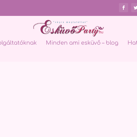
olgáltatóknak
Minden ami esküvő – blog
Ha