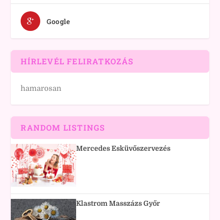
Google
HÍRLEVÉL FELIRATKOZÁS
hamarosan
RANDOM LISTINGS
Mercedes Esküvőszervezés
Klastrom Masszázs Győr