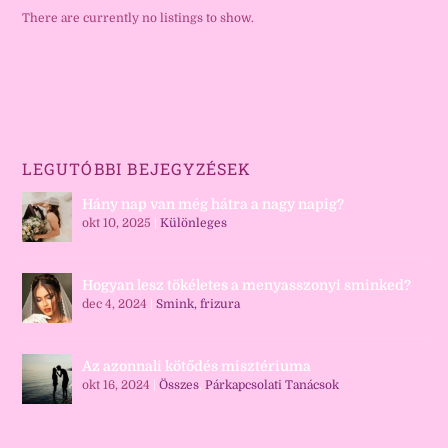
There are currently no listings to show.
LEGUTÓBBI BEJEGYZÉSEK
Hány nap van még hátra a nagy napig?
okt 10, 2025
|
Különleges
Hogyan lesz tökéletes a menyasszonyi sminked?
dec 4, 2024
|
Smink, frizura
Az azonnali kötődés misztériuma
okt 16, 2024
|
Összes
,
Párkapcsolati Tanácsok