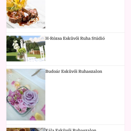
H-Rózsa Esküvői Ruha Stúdió
Budoár Esküvői Ruhaszalon
Kála Esküvői Ruhaszalon