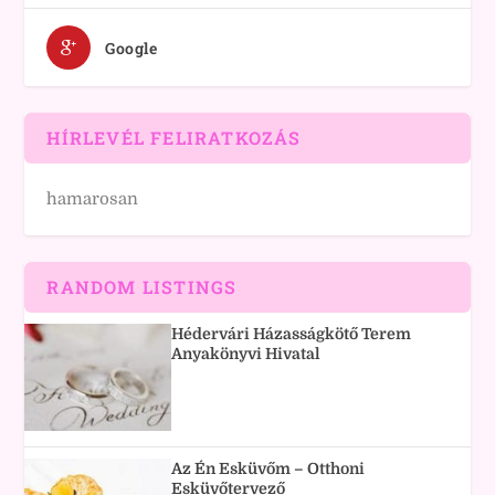
Google
HÍRLEVÉL FELIRATKOZÁS
hamarosan
RANDOM LISTINGS
Hédervári Házasságkötő Terem
Anyakönyvi Hivatal
Az Én Esküvőm – Otthoni
Esküvőtervező