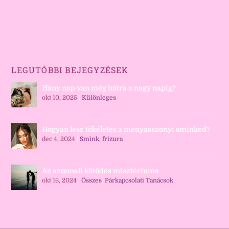
LEGUTÓBBI BEJEGYZÉSEK
Hány nap van még hátra a nagy napig?
okt 10, 2025
|
Különleges
Hogyan lesz tökéletes a menyasszonyi sminked?
dec 4, 2024
|
Smink, frizura
Az azonnali kötődés misztériuma
okt 16, 2024
|
Összes
,
Párkapcsolati Tanácsok