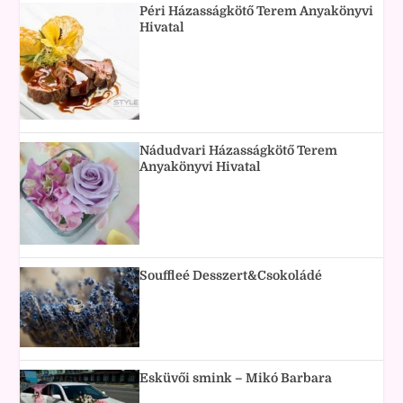
Péri Házasságkötő Terem Anyakönyvi
Hivatal
Nádudvari Házasságkötő Terem
Anyakönyvi Hivatal
Souffleé Desszert&Csokoládé
Esküvői smink – Mikó Barbara