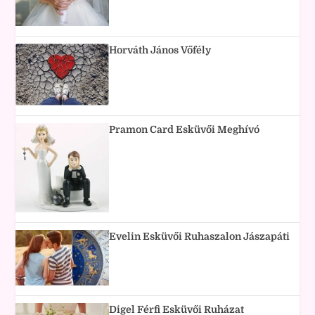
Horváth János Vőfély
Pramon Card Esküvői Meghívó
Evelin Esküvői Ruhaszalon Jászapáti
Digel Férfi Esküvői Ruházat