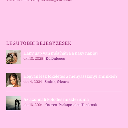
There are currently no listings to show.
LEGUTÓBBI BEJEGYZÉSEK
Hány nap van még hátra a nagy napig?
okt 10, 2025
|
Különleges
Hogyan lesz tökéletes a menyasszonyi sminked?
dec 4, 2024
|
Smink, frizura
Az azonnali kötődés misztériuma
okt 16, 2024
|
Összes
,
Párkapcsolati Tanácsok